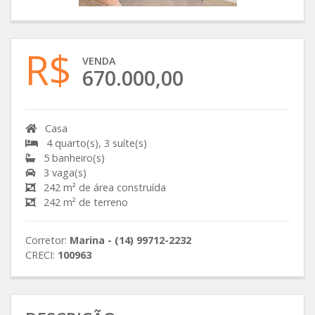
R$
VENDA
670.000,00
Casa
4 quarto(s), 3 suíte(s)
5 banheiro(s)
3 vaga(s)
242 m² de área construída
242 m² de terreno
Corretor:
Marina - (14) 99712-2232
CRECI:
100963